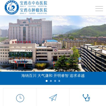
海纳百川 大气谦和 开明睿智 追求卓越