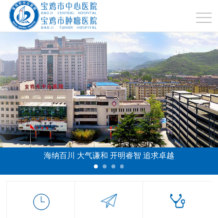
海纳百川 大气谦和 开明睿智 追求卓越